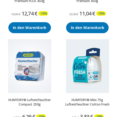
Premium PLUS 450g
Premium 450g
12,74 €
11,04 €
-15%
-15%
14,99 €
12,99 €
In den Warenkorb
In den Warenkorb
HUMYDRY® Luftentfeuchter
HUMYDRY® Mini 75g
Compact 250g
Luftentfeuchter Cotton Fresh
6,29 €
3,83 €
-10%
-10%