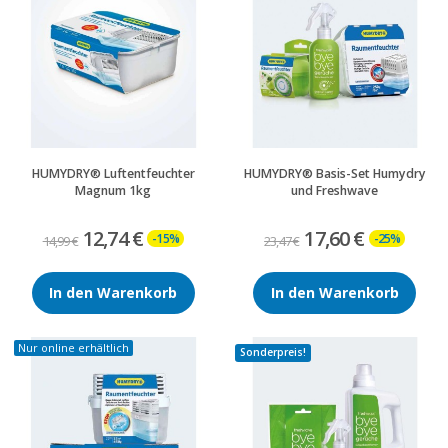
HUMYDRY® Luftentfeuchter
HUMYDRY® Basis-Set Humydry
Magnum 1kg
und Freshwave
12,74 €
17,60 €
-15%
-25%
14,99 €
23,47 €
In den Warenkorb
In den Warenkorb
Nur online erhältlich
Sonderpreis!