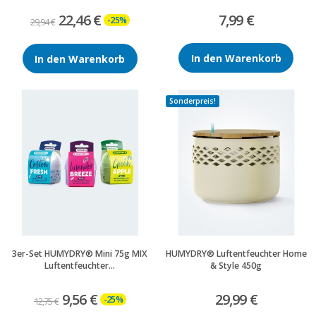
22,46 €
7,99 €
-25%
29,94 €
In den Warenkorb
In den Warenkorb
Sonderpreis!
3er-Set HUMYDRY® Mini 75g MIX
HUMYDRY® Luftentfeuchter Home
Luftentfeuchter...
& Style 450g
9,56 €
29,99 €
-25%
12,75 €