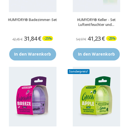
HUMYDRY® Badezimmer-Set
HUMYDRY® Keller - Set
Luftentfeuchter und...
31,84 €
41,23 €
-25%
-25%
42,45 €
54,97 €
In den Warenkorb
In den Warenkorb
Sonderpreis!