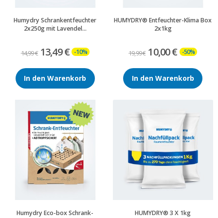
Humydry Schrankentfeuchter
HUMYDRY® Entfeuchter-Klima Box
2x250g mit Lavendel...
2x1kg
13,49 €
10,00 €
-10%
-50%
14,99 €
19,99 €
In den Warenkorb
In den Warenkorb
Humydry Eco-box Schrank-
HUMYDRY® 3 X 1kg