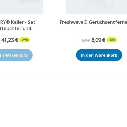
Y® Keller - Set
Freshwave® Geruchsentferner
tfeuchter und...
41,23 €
8,09 €
-25%
-10%
8,99 €
den Warenkorb
In den Warenkorb