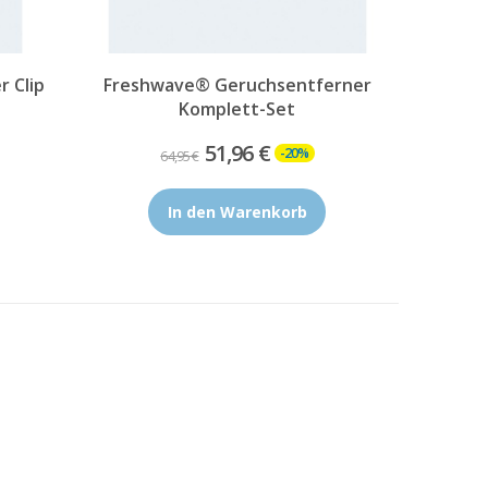
 Clip
Freshwave® Geruchsentferner
Komplett-Set
51,96 €
-20%
64,95 €
In den Warenkorb