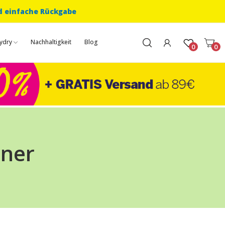
d einfache Rückgabe
ydry
Nachhaltigkeit
Blog
0
0
rner