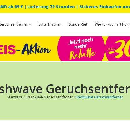
D ab 89 € |
Lieferung 72 Stunden | Sicheres Einkaufen un
Geruchsentferner
Lufterfrischer
Sonder-Set
Wie Funktioniert Hum
shwave Geruchsentfe
Startseite
Freshwave Geruchsentferner
Freshwave Geruchsentferner