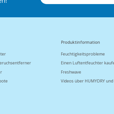
en!
Produktinformation
ter
Feuchtigkeitsprobleme
eruchsentferner
Einen Luftentfeuchter kauf
er
Freshwave
bote
Videos über HUMYDRY und