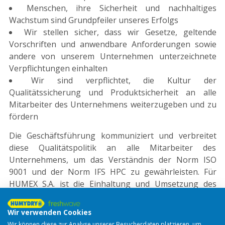
Menschen, ihre Sicherheit und nachhaltiges
Wachstum sind Grundpfeiler unseres Erfolgs
Wir stellen sicher, dass wir Gesetze, geltende
Vorschriften und anwendbare Anforderungen sowie
andere von unserem Unternehmen unterzeichnete
Verpflichtungen einhalten
Wir sind verpflichtet, die Kultur der
Qualitätssicherung und Produktsicherheit an alle
Mitarbeiter des Unternehmens weiterzugeben und zu
fördern
Die Geschäftsführung kommuniziert und verbreitet
diese Qualitätspolitik an alle Mitarbeiter des
Unternehmens, um das Verständnis der Norm ISO
9001 und der Norm IFS HPC zu gewährleisten. Für
HUMEX S.A. ist die Einhaltung und Umsetzung des
Qualitätsmanagementsystems ein vorrangiges Ziel
und gleichzeitig eine Verantwortung der gesamten
Wir verwenden Cookies
Organisation, mit Unterstützung der
Wir können diese zur Analyse unserer Besucherdaten platzieren, um