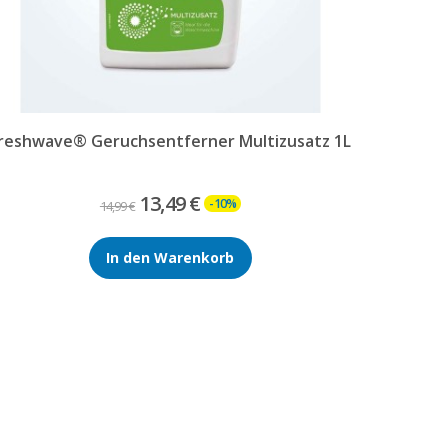
reshwave® Geruchsentferner Multizusatz 1L
13,49 €
-10%
14,99 €
In den Warenkorb