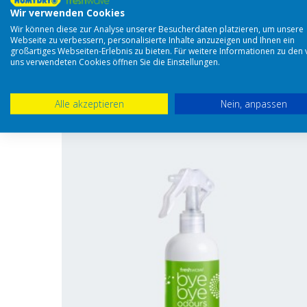
Wir verwenden Cookies
Wir können diese zur Analyse unserer Besucherdaten platzieren, um unsere
Webseite zu verbessern, personalisierte Inhalte anzuzeigen und Ihnen ein
großartiges Webseiten-Erlebnis zu bieten. Für weitere Informationen zu den
uns verwendeten Cookies öffnen Sie die Einstellungen.
Alle akzeptieren
Nein, anpassen