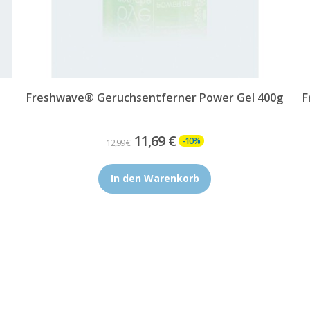
l
Freshwave® Geruchsentferner Power Gel 400g
F
11,69 €
-10%
12,99 €
In den Warenkorb