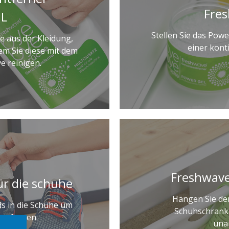
Fre
1L
Stellen Sie das Pow
 aus der Kleidung,
einer kont
dem Sie diese mit dem
e reinigen.
Freshwave
ür die schuhe
Hängen Sie den
ds in die Schuhe um
Schuhschrank 
ntfernen.
una