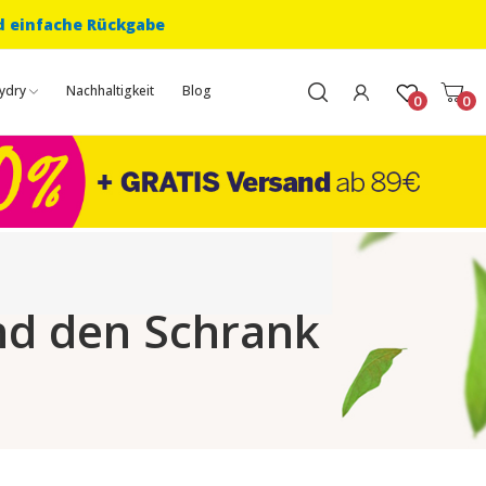
d einfache Rückgabe
ydry
Nachhaltigkeit
Blog
0
0
nd den Schrank