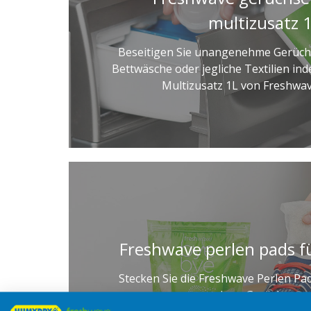
multizusatz 
Beseitigen Sie unangenehme Gerüche
Bettwäsche oder jegliche Textilien in
Multizusatz 1L von Freshwav
Freshwave perlen pads f
Stecken Sie die Freshwave Perlen Pa
unangenehme Gerüche zu e