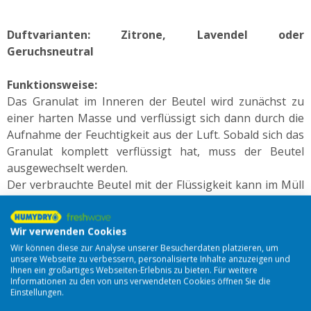
Duftvarianten: Zitrone, Lavendel oder
Geruchsneutral
Funktionsweise:
Das Granulat im Inneren der Beutel wird zunächst zu
einer harten Masse und verflüssigt sich dann durch die
Aufnahme der Feuchtigkeit aus der Luft. Sobald sich das
Granulat komplett verflüssigt hat, muss der Beutel
ausgewechselt werden.
Der verbrauchte Beutel mit der Flüssigkeit kann im Müll
entsorgt und ein neuer Beutel eingelegt werden.
Wir verwenden Cookies
Inhalt:
6 HUMYDRY® Nachfüllpackungen 450g
Wir können diese zur Analyse unserer Besucherdaten platzieren, um
unsere Webseite zu verbessern, personalisierte Inhalte anzuzeigen und
andere Artikel in der gleichen Kategorie:
Ihnen ein großartiges Webseiten-Erlebnis zu bieten. Für weitere
Informationen zu den von uns verwendeten Cookies öffnen Sie die
Einstellungen.
Sonderpreis!