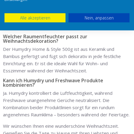
Schalten Sie beim Kochen die Dunstabzugshaube ein und
nutzen Sie eine Freshwave Kerze oder das Freshwave Power
Alle akzeptieren
Nein, anpassen
Gel in der Küche. So werden Gerüche neutralisiert, bevor sie
sich in Textilien festsetzen.
Welcher Raumentfeuchter passt zur
Weihnachtsdekoration?
Der Humydry Home & Style 500g ist aus Keramik und
Bambus gefertigt und fügt sich dekorativ in jede festliche
Einrichtung ein. Er ist die ideale Wahl für Wohn- und
Esszimmer während der Weihnachtszeit.
Kann ich Humydry und Freshwave Produkte
kombinieren?
Ja. Humydry kontrolliert die Luftfeuchtigkeit, während
Freshwave unangenehme Gerüche neutralisiert. Die
Kombination beider Produktlinien sorgt für ein rundum
angenehmes Raumklima – besonders während der Feiertage.
Wir wünschen Ihnen eine wunderschöne Weihnachtszeit.
Genießen Sie die Tage zu Hause mit Ihren Liebsten und