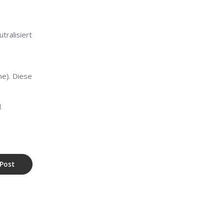
tralisiert
e). Diese
d
Post