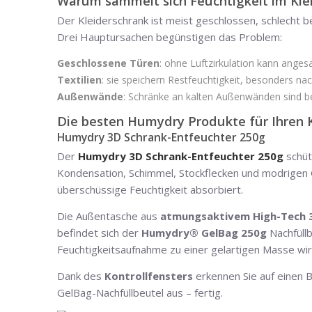
Warum sammelt sich Feuchtigkeit im Kle
Der Kleiderschrank ist meist geschlossen, schlecht be
Drei Hauptursachen begünstigen das Problem:
Geschlossene Türen
: ohne Luftzirkulation kann anges
Textilien
: sie speichern Restfeuchtigkeit, besonders n
Außenwände
: Schränke an kalten Außenwänden sind b
Die besten Humydry Produkte für Ihren 
Humydry 3D Schrank-Entfeuchter 250g
Der
Humydry 3D Schrank-Entfeuchter 250g
schüt
Kondensation, Schimmel, Stockflecken und modrigen G
überschüssige Feuchtigkeit absorbiert.
Die Außentasche aus
atmungsaktivem High-Tech
befindet sich der
Humydry® GelBag 250g
Nachfüllb
Feuchtigkeitsaufnahme zu einer gelartigen Masse wir
Dank des
Kontrollfensters
erkennen Sie auf einen B
GelBag-Nachfüllbeutel aus – fertig.