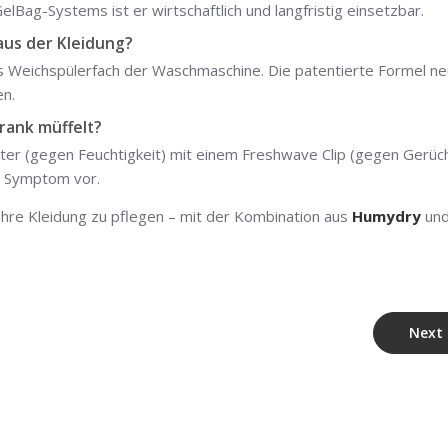
lBag-Systems ist er wirtschaftlich und langfristig einsetzbar.
us der Kleidung?
 Weichspülerfach der Waschmaschine. Die patentierte Formel neu
en.
rank müffelt?
er (gegen Feuchtigkeit) mit einem Freshwave Clip (gegen Gerüch
m Symptom vor.
 Ihre Kleidung zu pflegen – mit der Kombination aus
Humydry
un
Next 