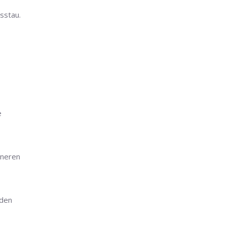
tsstau.
e
nneren
 den