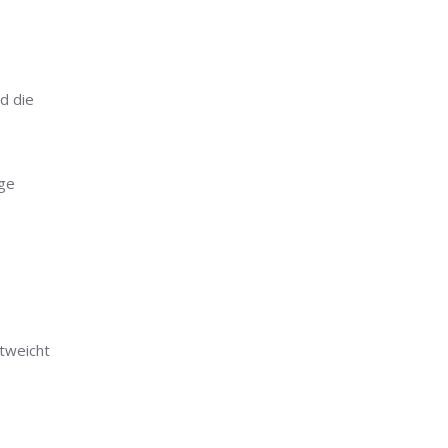
nd die
nge
ntweicht