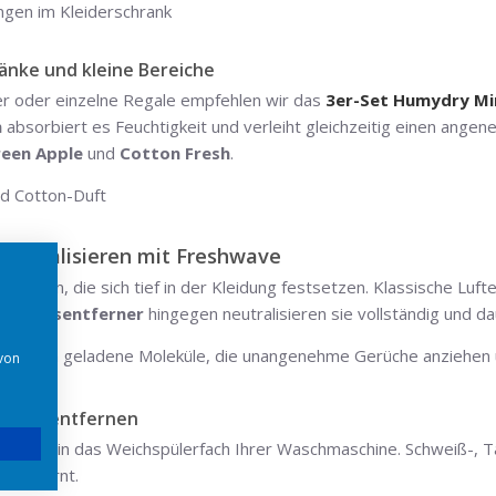
ränke und kleine Bereiche
her oder einzelne Regale empfehlen wir das
3er-Set Humydry Mi
n
absorbiert es Feuchtigkeit und verleiht gleichzeitig einen ange
reen Apple
und
Cotton Fresh
.
neutralisieren mit Freshwave
üchen, die sich tief in der Kleidung festsetzen. Klassische Lufte
Geruchsentferner
hingegen neutralisieren sie vollständig und da
ostatisch geladene Moleküle, die unangenehme Gerüche anziehen
 von
.
Wäsche entfernen
atz 1L
in das Weichspülerfach Ihrer Waschmaschine. Schweiß-, T
 entfernt.