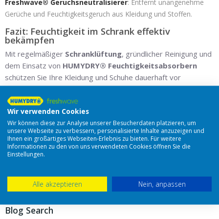
Freshwave® Geruchsneutralisierer
: Entfernt unangenehme
Gerüche und Feuchtigkeitsgeruch aus Kleidung und Stoffen.
Fazit: Feuchtigkeit im Schrank effektiv
bekämpfen
Mit regelmäßiger
Schranklüftung
, gründlicher Reinigung und
dem Einsatz von
HUMYDRY® Feuchtigkeitsabsorbern
schützen Sie Ihre Kleidung und Schuhe dauerhaft vor
Schimmel, Milben und muffigen Gerüchen – für ein
angenehmes Raumklima in jedem Schrank.
Wir verwenden Cookies
Wir können diese zur Analyse unserer Besucherdaten platzieren, um
unsere Webseite zu verbessern, personalisierte Inhalte anzuzeigen und
Ihnen ein großartiges Webseiten-Erlebnis zu bieten. Für weitere
Prev Post
Next Post
Informationen zu den von uns verwendeten Cookies öffnen Sie die
Einstellungen.
Comments
Alle akzeptieren
Nein, anpassen
Log in or register to post comments
Blog Search