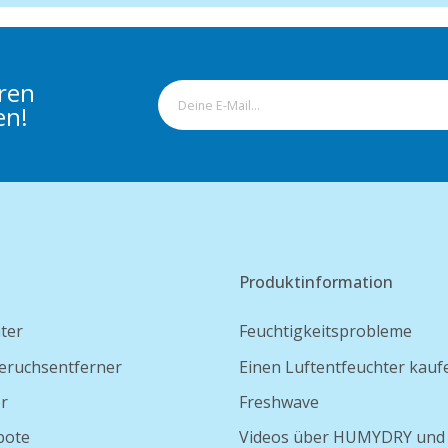
eren
en!
Produktinformation
ter
Feuchtigkeitsprobleme
eruchsentferner
Einen Luftentfeuchter kauf
er
Freshwave
bote
Videos über HUMYDRY und