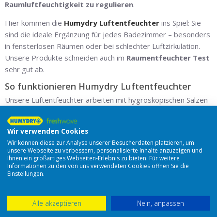
Raumluftfeuchtigkeit zu regulieren
.
Hier kommen die
Humydry Luftentfeuchter
ins Spiel: Sie
sind die ideale Ergänzung für jedes Badezimmer – besonders
in fensterlosen Räumen oder bei schlechter Luftzirkulation.
Unsere Produkte schneiden auch im
Raumentfeuchter Test
sehr gut ab.
So funktionieren Humydry Luftentfeuchter
Unsere Luftentfeuchter arbeiten mit hygroskopischen Salzen
– sogenanntem
Luftentfeuchter Granulat
–, die
überschüssige Feuchtigkeit aus der Luft aufnehmen. Der
Wir verwenden Cookies
Wasserdampf wird in Flüssigkeit umgewandelt und in einem
Wir können diese zur Analyse unserer Besucherdaten platzieren, um
sicheren Behälter gesammelt, der einfach zu entleeren ist.
unsere Webseite zu verbessern, personalisierte Inhalte anzuzeigen und
Auch
Lidl Luftentfeuchter Granulat
basiert auf diesem
Ihnen ein großartiges Webseiten-Erlebnis zu bieten. Für weitere
Informationen zu den von uns verwendeten Cookies öffnen Sie die
Prinzip, doch Humydry bietet spezielle Lösungen für alle
Einstellungen.
Raumgrößen und Anforderungen – vom
Entfeuchter für
Keller
bis zum
Luftentfeuchter Garage
.
Alle akzeptieren
Nein, anpassen
Vorteile der Humydry Luftentfeuchter im