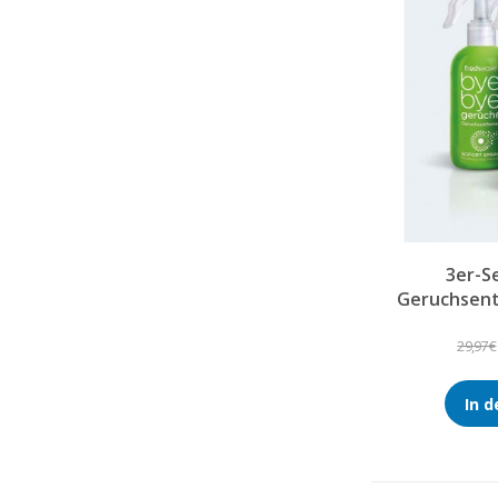
3er-S
Geruchsent
29,97 €
In 