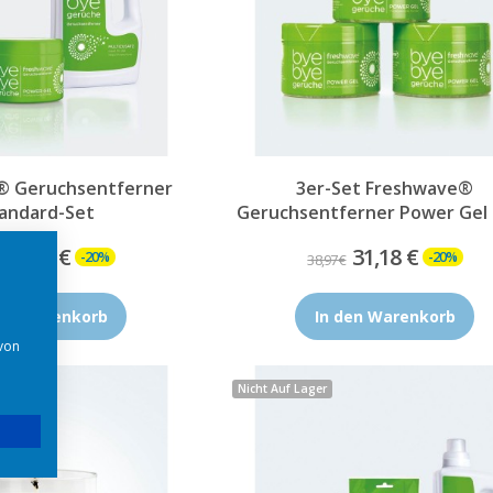
® Geruchsentferner
3er-Set Freshwave®
andard-Set
Geruchsentferner Power Gel
30,38 €
31,18 €
-20%
-20%
38,97 €
den Warenkorb
In den Warenkorb
 von
Nicht Auf Lager