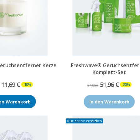
eruchsentferner Kerze
Freshwave® Geruchsentfer
Komplett-Set
11,69 €
51,96 €
-10%
-20%
64,95 €
den Warenkorb
In den Warenkorb
Nur online erhältlich