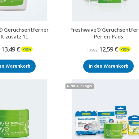
® Geruchsentferner
Freshwave® Geruchsentfer
ltizusatz 1L
Perlen-Pads
13,49 €
12,59 €
-10%
-10%
13,99 €
den Warenkorb
In den Warenkorb
Nicht Auf Lager