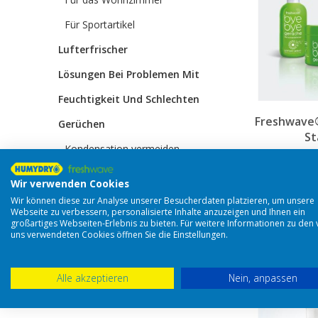
Für Sportartikel
Lufterfrischer
Lösungen Bei Problemen Mit
Feuchtigkeit Und Schlechten
Freshwave
Gerüchen
St
Kondensation vermeiden
37,97 €
Vermeiden Sie Moder und
Wir verwenden Cookies
Feuchtigkeitschäden in der
Wir können diese zur Analyse unserer Besucherdaten platzieren, um unsere
In 
Webseite zu verbessern, personalisierte Inhalte anzuzeigen und Ihnen ein
Wohnung
großartiges Webseiten-Erlebnis zu bieten. Für weitere Informationen zu den
uns verwendeten Cookies öffnen Sie die Einstellungen.
Schutz vor Feuchtigkeits- und
Schimmelflecken
Alle akzeptieren
Nein, anpassen
Farbabblätterungen an Wänden