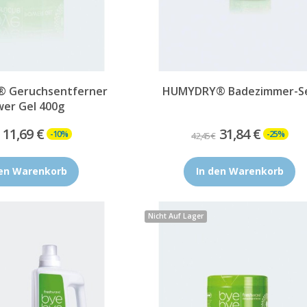
® Geruchsentferner
HUMYDRY® Badezimmer-S
er Gel 400g
11,69 €
31,84 €
-10%
-25%
42,45 €
den Warenkorb
In den Warenkorb
Nicht Auf Lager