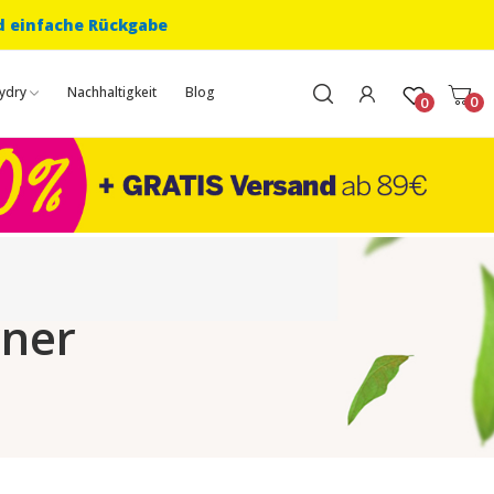
d einfache Rückgabe
ydry
Nachhaltigkeit
Blog
0
0
rner