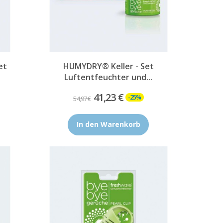
et
HUMYDRY® Keller - Set
Luftentfeuchter und...
41,23 €
-25%
54,97 €
In den Warenkorb