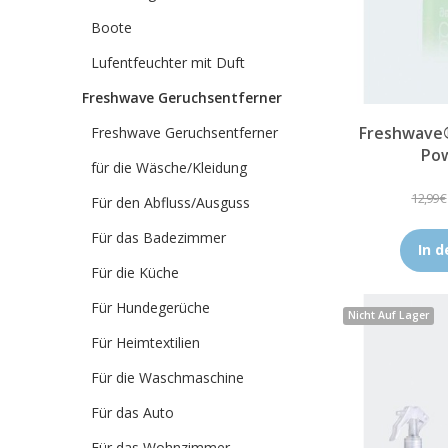
Boote
Lufentfeuchter mit Duft
Freshwave Geruchsentferner
Freshwave
Freshwave Geruchsentferner
Pow
für die Wäsche/Kleidung
12,99 €
Für den Abfluss/Ausguss
Für das Badezimmer
In 
Für die Küche
Für Hundegerüche
Nicht Auf Lager
Für Heimtextilien
Für die Waschmaschine
Für das Auto
Für das Wohnzimmer