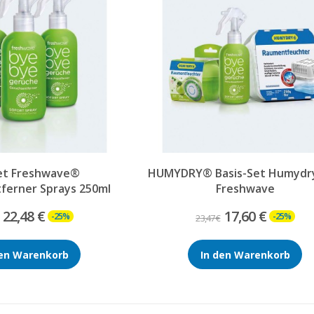
et Freshwave®
HUMYDRY® Basis-Set Humydr
ferner Sprays 250ml
Freshwave
22,48 €
17,60 €
-25%
-25%
23,47 €
den Warenkorb
In den Warenkorb