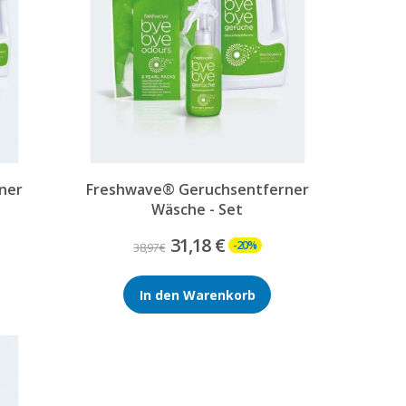
ner
Freshwave® Geruchsentferner
Wäsche - Set
31,18 €
-20%
38,97 €
In den Warenkorb