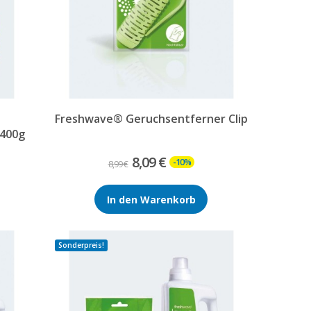
Freshwave® Geruchsentferner Clip
 400g
8,09 €
-10%
8,99 €
In den Warenkorb
Sonderpreis!